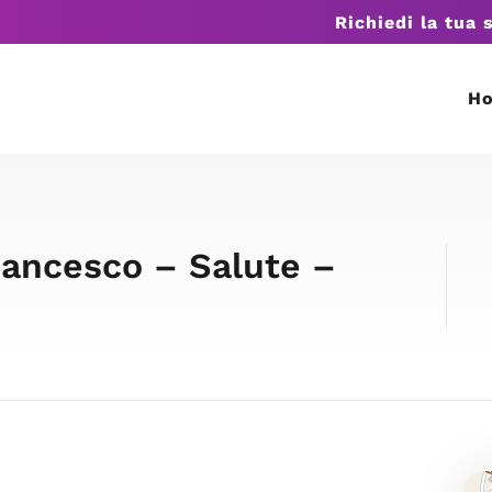
Richiedi la tua 
H
rancesco – Salute –