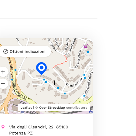
Ottieni indicazioni
Leaflet
| ©
OpenStreetMap
contributors
Via degli Oleandri, 22, 85100
Potenza PZ