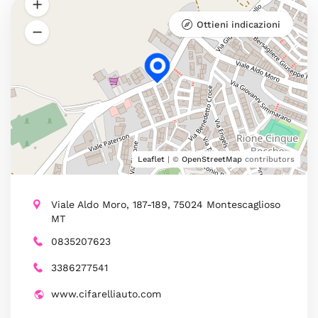
Ottieni indicazioni
Leaflet
| ©
OpenStreetMap
contributors
Viale Aldo Moro, 187-189, 75024 Montescaglioso
MT
0835207623
3386277541
www.cifarelliauto.com