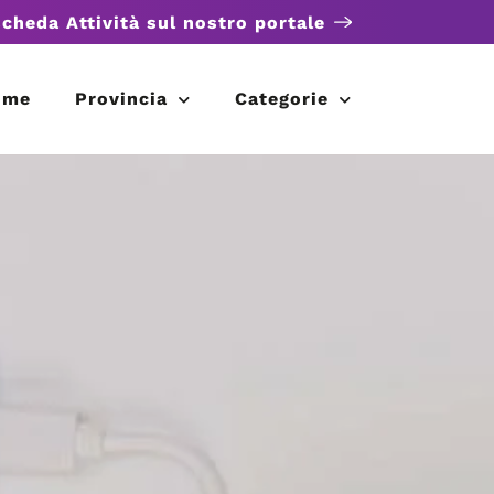
scheda Attività sul nostro portale
ome
Provincia
Categorie