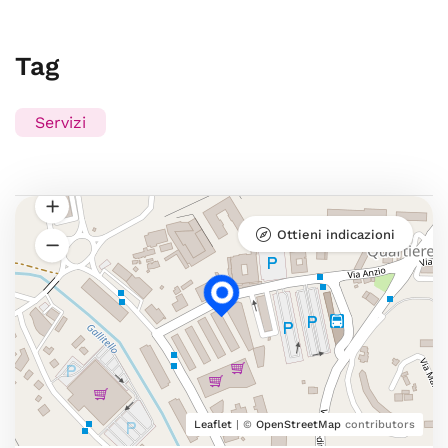
Tag
Servizi
Ottieni indicazioni
Leaflet
| ©
OpenStreetMap
contributors