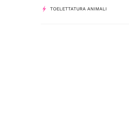
TOELETTATURA ANIMALI
Tag
Servizi
Basilicata Shopping è un servizio di
USB S.p.A. - Società