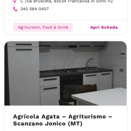
C /Da Bruscata, 85034 Francavilla In Sinni PZ
340 584 0407
Apri Scheda
Agriturismi, Food & Drink
Agricola Agata – Agriturismo –
Scanzano Jonico (MT)