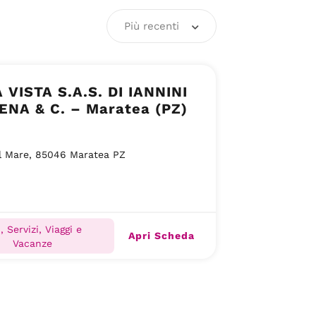
Più recenti
VISTA S.A.S. DI IANNINI
ENA & C. – Maratea (PZ)
l Mare, 85046 Maratea PZ
i, Servizi, Viaggi e
Apri Scheda
Vacanze