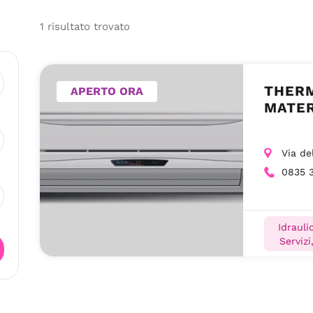
1
risultato
trovato
THERM
APERTO ORA
MATER
Via de
0835 
Idrauli
Servizi