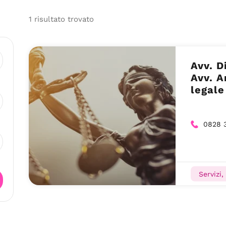
1
risultato
trovato
Avv. D
Avv. A
legale
0828 
Servizi,