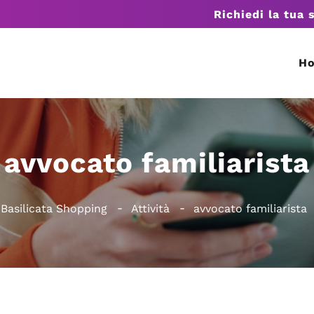
Richiedi la tua 
H
avvocato familiarista
Basilicata Shopping
Attività
avvocato familiarista