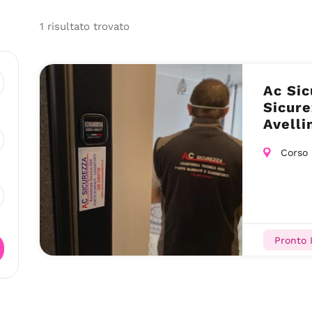
1
risultato
trovato
Ac Sic
Sicure
Avelli
Corso 
Pronto I