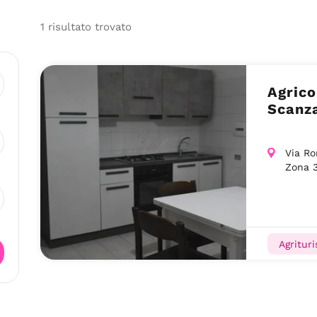
1
risultato
trovato
Agricola Agata – Agri
Scanz
Via Ro
Zona 
Agritur