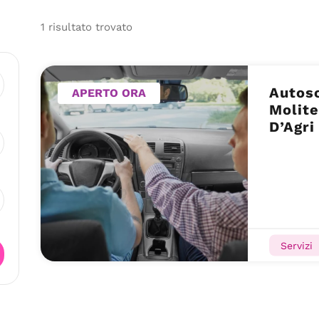
1
risultato
trovato
Autosc
APERTO ORA
Molite
D’Agri
Servizi