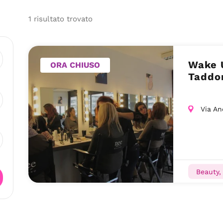
1
risultato
trovato
Wake 
ORA CHIUSO
Taddon
Via An
Beauty, 