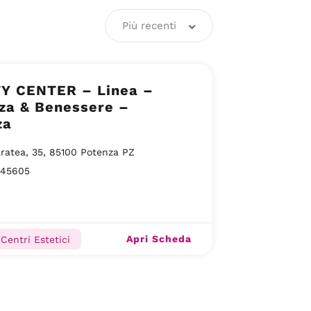
Più recenti
Y CENTER – Linea –
za & Benessere –
za
ratea, 35, 85100 Potenza PZ
445605
Apri Scheda
Centri Estetici