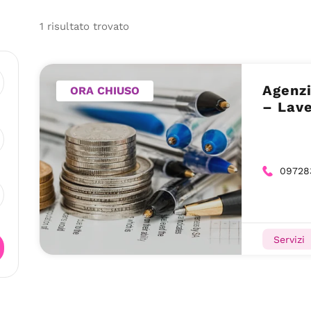
1
risultato
trovato
Agenzi
ORA CHIUSO
– Lave
09728
Servizi