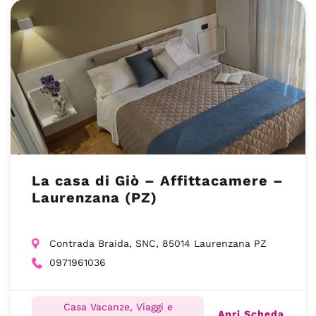
La casa di Giò – Affittacamere –
Laurenzana (PZ)
Contrada Braida, SNC, 85014 Laurenzana PZ
0971961036
Casa Vacanze, Viaggi e
Apri Scheda