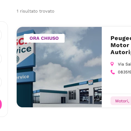
1
risultato
trovato
Peugeo
ORA CHIUSO
Motor 
Autori
Via Sa
08351
Motori, 