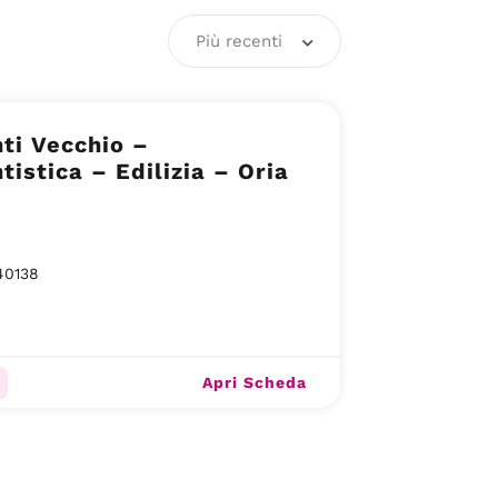
Più recenti
ti Vecchio –
tistica – Edilizia – Oria
40138
Apri Scheda