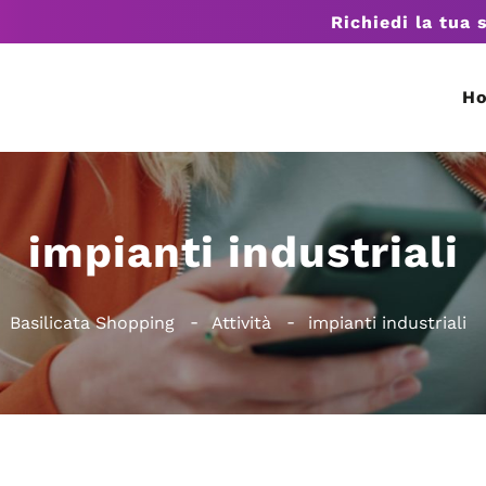
Richiedi la tua 
H
impianti industriali
Basilicata Shopping
Attività
impianti industriali