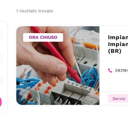
1
risultato
trovato
Impian
ORA CHIUSO
Impian
(BR)
08318
Servizi