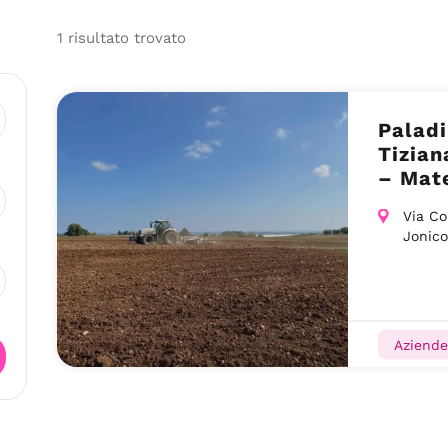
1
risultato
trovato
Paladi
Tiziana – Associazio
– Mat
Via Co
Jonic
Aziende