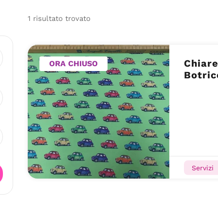
1
risultato
trovato
Chiare
ORA CHIUSO
Botric
Servizi