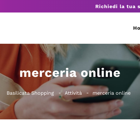
Richiedi la tua 
H
merceria online
Basilicata Shopping
Attività
merceria online