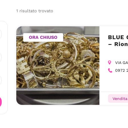
1
risultato
trovato
BLUE 
ORA CHIUSO
– Rion
VIA G
0972 
Vendita 