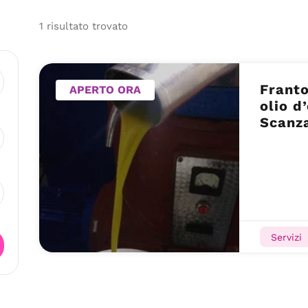
1
risultato
trovato
Franto
APERTO ORA
olio d
Scanz
Servizi