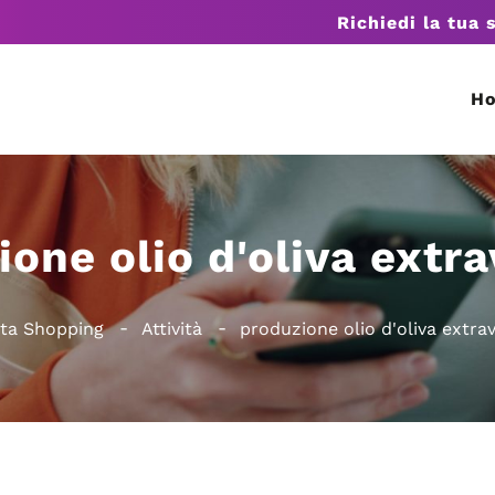
Richiedi la tua 
H
one olio d'oliva extr
ata Shopping
Attività
produzione olio d'oliva extra