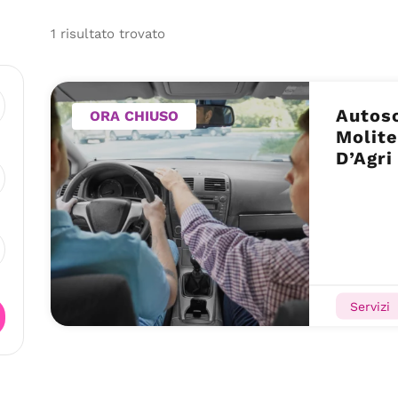
1
risultato
trovato
Autosc
ORA CHIUSO
Molite
D’Agri
Servizi