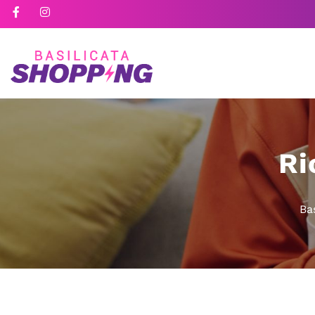
Ri
Ba