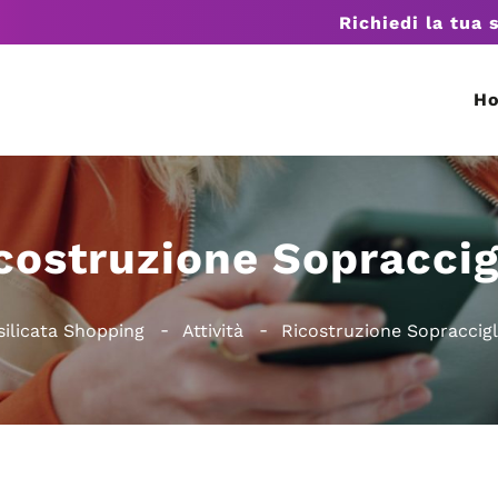
Richiedi la tua 
H
costruzione Sopraccig
silicata Shopping
Attività
Ricostruzione Sopraccigl