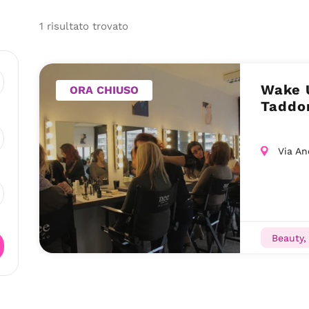
1
risultato
trovato
Wake 
ORA CHIUSO
Taddon
Via An
Beauty, 