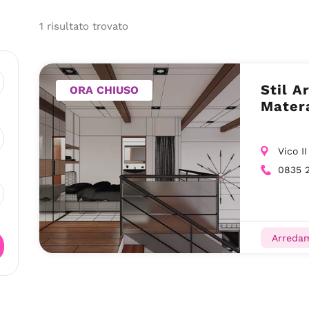
1
risultato
trovato
Stil A
ORA CHIUSO
Matera
Vico I
0835 
Arreda