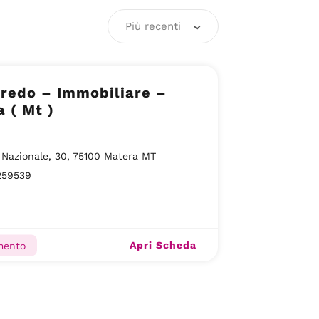
Più recenti
rredo – Immobiliare –
 ( Mt )
I Nazionale, 30, 75100 Matera MT
259539
Apri Scheda
mento