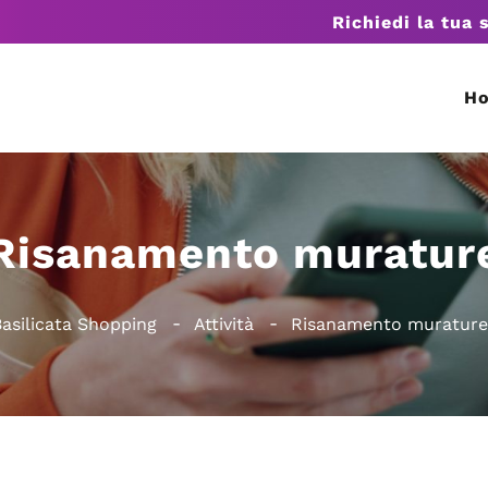
Richiedi la tua 
H
Risanamento muratur
asilicata Shopping
Attività
Risanamento murature