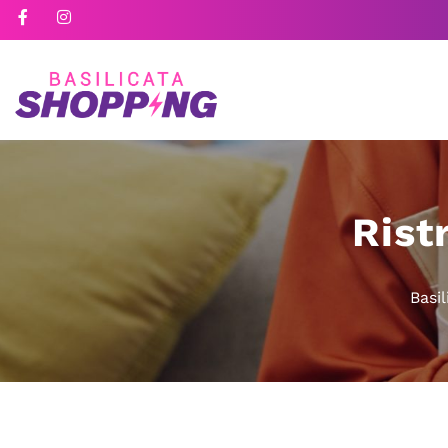
Rist
Basi