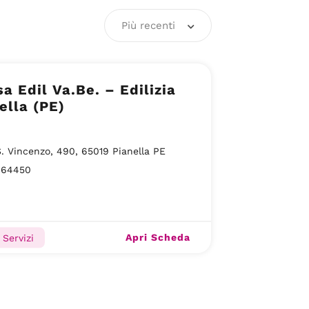
Più recenti
a Edil Va.Be. – Edilizia
ella (PE)
S. Vincenzo, 490, 65019 Pianella PE
064450
Apri Scheda
, Servizi