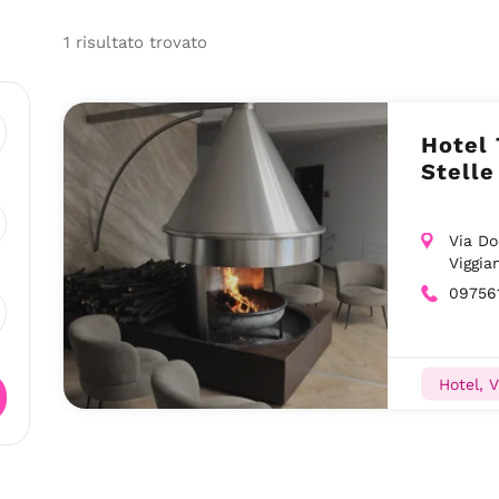
1
risultato
trovato
Hotel 
Stelle
Via D
Viggia
09756
Hotel, 