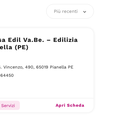
Più recenti
a Edil Va.Be. – Edilizia
ella (PE)
S. Vincenzo, 490, 65019 Pianella PE
064450
Apri Scheda
, Servizi