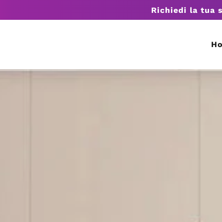
Richiedi la tua 
H