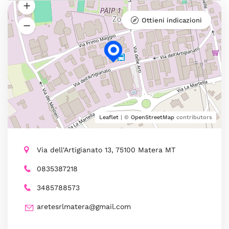
Ottieni indicazioni
Leaflet
| ©
OpenStreetMap
contributors
Via dell'Artigianato 13, 75100 Matera MT
0835387218
3485788573
aretesrlmatera@gmail.com