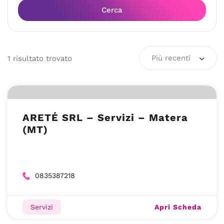
Cerca
Più recenti
1
risultato
trovato
ARETÉ SRL – Servizi – Matera
(MT)
0835387218
Apri Scheda
Servizi