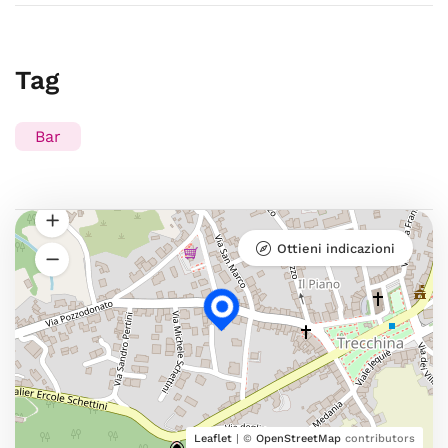
Tag
Bar
Ottieni indicazioni
Leaflet
| ©
OpenStreetMap
contributors