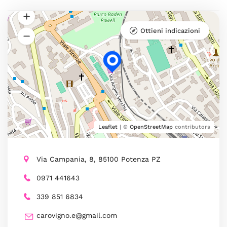
Ottieni indicazioni
Leaflet
| ©
OpenStreetMap
contributors
Via Campania, 8, 85100 Potenza PZ
0971 441643
339 851 6834
carovigno.e@gmail.com