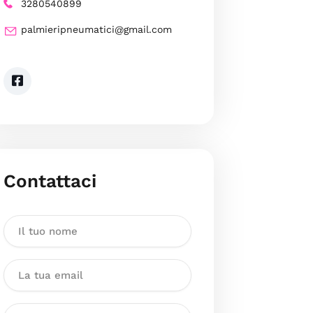
3280540899
palmieripneumatici@gmail.com
Contattaci