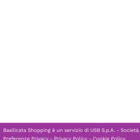
Basilicata Shopping è un servizio di
USB S.p.A. - Società
Preferenze Privacy
-
Privacy Policy
-
Cookie Policy