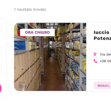
1
risultato
trovato
Iuccio
ORA CHIUSO
Potenz
Via de
+39 0
Motori,