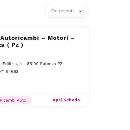
Più recenti
 Autoricambi – Motori –
a ( Pz )
ll'Edilizia, 4 - 85100 Potenza PZ
971 54653
Apri Scheda
 Ricambi Auto