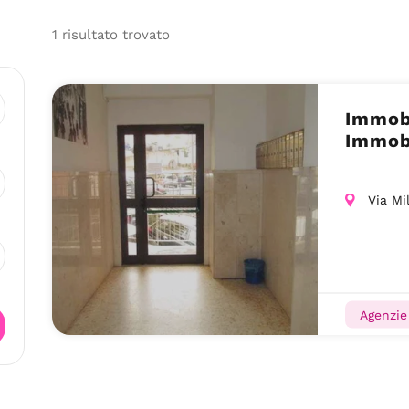
1
risultato
trovato
Immobi
Immobi
Via Mi
Agenzie 