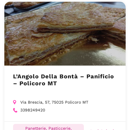
L’Angolo Della Bontà – Panificio
– Policoro MT
Via Brescia, 57, 75025 Policoro MT
3398249420
Panetterie, Pasticcerie,