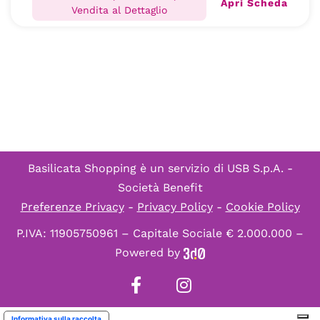
Apri Scheda
Vendita al Dettaglio
Basilicata Shopping è un servizio di
USB S.p.A. -
Società Benefit
Preferenze Privacy
-
Privacy Policy
-
Cookie Policy
P.IVA: 11905750961 – Capitale Sociale € 2.000.000 –
Powered by
Informativa sulla raccolta