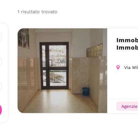
1
risultato
trovato
Immobi
Immobi
Via Mi
Agenzie 