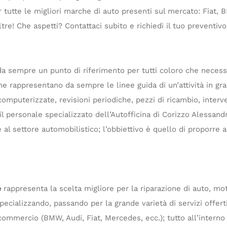
er tutte le migliori marche di auto presenti sul mercato: Fiat
re! Che aspetti? Contattaci subito e richiedi il tuo preventivo
 da sempre un punto di riferimento per tutti coloro che neces
 rappresentano da sempre le linee guida di un’attività in gra
computerizzate, revisioni periodiche, pezzi di ricambio, interve
l personale specializzato dell’Autofficina di Corizzo Alessand
al settore automobilistico; l’obbiettivo è quello di proporre ai
.
e
rappresenta la scelta migliore per la riparazione di auto, mo
ializzando, passando per la grande varietà di servizi offerti, 
 commercio (BMW, Audi, Fiat, Mercedes, ecc.); tutto all’interno