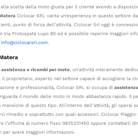
alla scelta della moto giusta per il cliente avendo a disposiz
 Matera
Ciclocar SRL vanta un’esperienza in questo settore da 
enti, punto di forza dell’attività. Ciclocar Srl oggi è concessio
in Via Protospata Lupo 80 ed è possibile reperire maggiori in
a
info@ciclocarsrl.com
.
 Matera
r
assistenza e ricambi per moto
, un’attività interamente dedi
 il proprietario, esperto nel settore capace di accogliere la c
azione e professionalità, Ciclocar SRL si occupa di
assistenz
riguarda il mondo delle moto in modo abbastanza rapido. Il pe
nsione di questo tipo. All’interno dell’attività, gli operai sa
i rimedio e soprattutto con quali accessori. Ciclocar Piaggio 
e l’officina al numero fisso 0835331450 oppure contattarli dire
m
per avere maggiori informazioni.