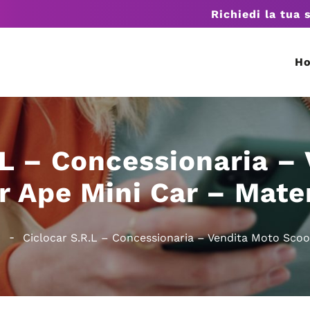
Richiedi la tua 
H
.L – Concessionaria –
r Ape Mini Car – Mate
Ciclocar S.R.L – Concessionaria – Vendita Moto Scoo