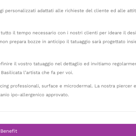
i personalizzati adattati alle richieste del cliente ed alle atti
tto il tempo necessario con i nostri clienti per ideare il des
n prepara bozze in anticipo il tatuaggio sarà progettato insie
inire il vostro tatuaggio nel dettaglio ed invitiamo regolarmen
Basilicata l’artista che fa per voi.
rcing professionali, surface e microdermal. La nostra piercer e
titanio ipo-allergenico approvato.
 Benefit