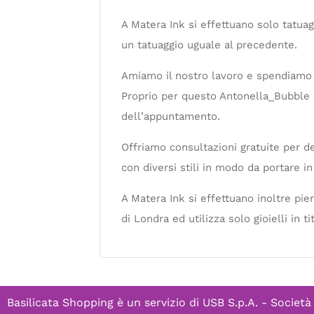
A Matera Ink si effettuano solo tatuagg
un tatuaggio uguale al precedente.
Amiamo il nostro lavoro e spendiamo tu
Proprio per questo Antonella_Bubble no
dell’appuntamento.
Offriamo consultazioni gratuite per def
con diversi stili in modo da portare in 
A Matera Ink si effettuano inoltre pie
di Londra ed utilizza solo gioielli in 
Basilicata Shopping è un servizio di
USB S.p.A. - Società