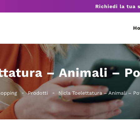
Richiedi la tua 
H
ttatura – Animali – Po
hopping
Prodotti
Nicla Toelettatura – Animali – Po