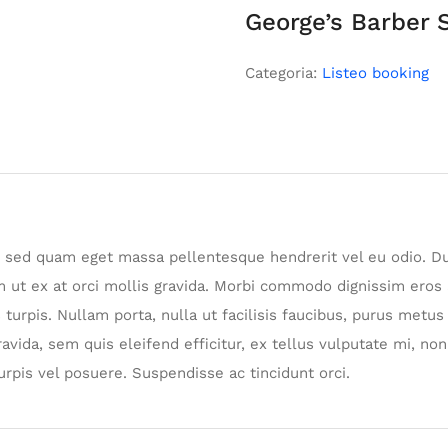
George’s Barber 
Categoria:
Listeo booking
ean sed quam eget massa pellentesque hendrerit vel eu odio. D
m ut ex at orci mollis gravida. Morbi commodo dignissim eros
s turpis. Nullam porta, nulla ut facilisis faucibus, purus metu
avida, sem quis eleifend efficitur, ex tellus vulputate mi, non
turpis vel posuere. Suspendisse ac tincidunt orci.