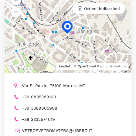
Ottieni indicazioni
Leaflet
| ©
OpenStreetMap
contributors
Via S. Pardo, 75100 Matera MT
+39 0835389160
+39 3389805908
+39 3332574019
VETROEVETROMATERA@LIBERO.IT