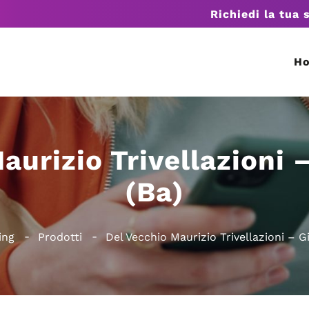
Richiedi la tua 
H
aurizio Trivellazioni 
(Ba)
ing
Prodotti
Del Vecchio Maurizio Trivellazioni – G