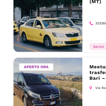
(MT)
33326
Servizi
Meetup
APERTO ORA
trasfe
Bari –
Via Ro