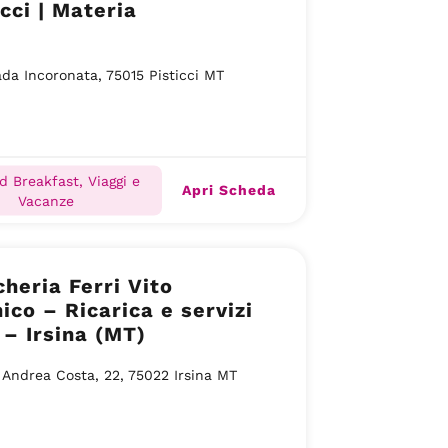
icci | Materia
da Incoronata, 75015 Pisticci MT
d Breakfast, Viaggi e
Apri Scheda
Vacanze
heria Ferri Vito
co – Ricarica e servizi
 – Irsina (MT)
 Andrea Costa, 22, 75022 Irsina MT