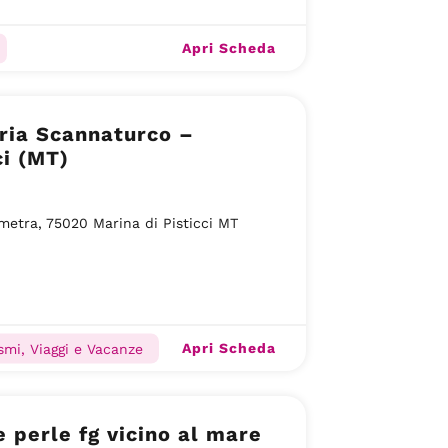
Apri Scheda
ria Scannaturco –
ci (MT)
metra, 75020 Marina di Pisticci MT
Apri Scheda
smi, Viaggi e Vacanze
 perle fg vicino al mare