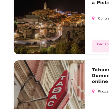
a Pist
Contra
Bed an
Tabacc
Domeni
online
Piazza