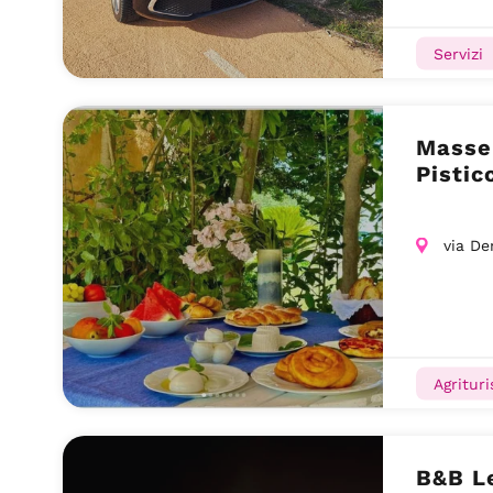
Servizi
Masse
Pistic
via De
Agrituri
B&B Le