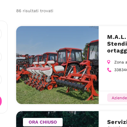
86
risultati
trovati
M.A.L.
Stendi
ortagg
Zona a
33834
Aziende 
Serviz
ORA CHIUSO