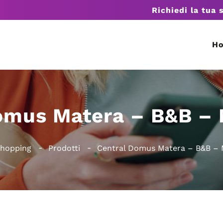
Richiedi la tua 
H
omus Matera – B&B –
Shopping
Prodotti
Central Domus Matera – B&B –